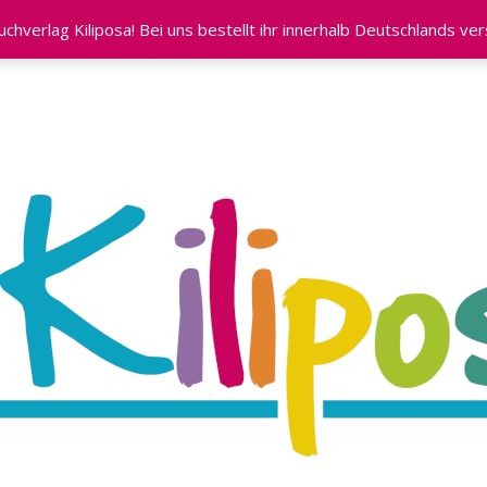
RKLÄRUNG
WIDERRUFSBELEHRUNG
hverlag Kiliposa! Bei uns bestellt ihr innerhalb Deutschlands ve