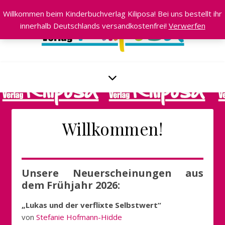
Willkommen beim Kinderbuchverlag Kiliposa! Bei uns bestellt ihr
innerhalb Deutschlands versandkostenfrei!
Verwerfen
Willkommen!
Unsere Neuerscheinungen aus
dem Frühjahr 2026:
„Lukas und der verflixte Selbstwert“
von
Stefanie Hofmann-Hidde