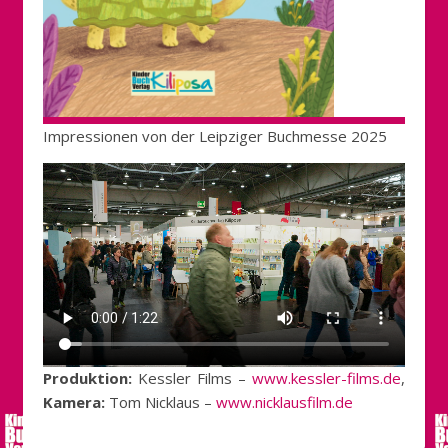
Impressionen von der Leipziger Buchmesse 2025
Produktion:
Kessler Films –
www.kessler-films.de
,
Kamera:
Tom Nicklaus –
www.nicklausfilm.de